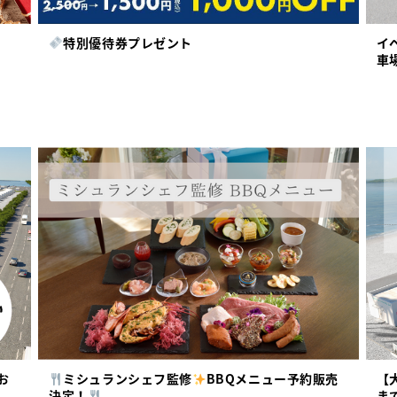
特別優待券プレゼント
イ
車
お
ミシュランシェフ監修
BBQメニュー予約販売
【
決定！
ま