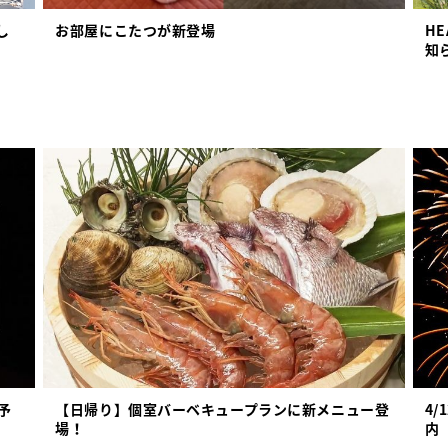
し
お部屋にこたつが新登場
H
」
知
予
【日帰り】個室バーベキュープランに新メニュー登
4
場！
内