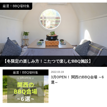
厳選！BBQ場特集
【冬限定の楽しみ方！こたつで楽しむBBQ施設】
2022.03.19
厳選！BBQ場特集
3月OPEN！ 関西のBBQ会場 ～6
選～