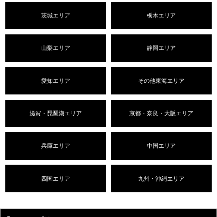
茨城エリア
栃木エリア
山梨エリア
静岡エリア
愛知エリア
その他東海エリア
滋賀・琵琶湖エリア
京都・奈良・大阪エリア
兵庫エリア
中国エリア
四国エリア
九州・沖縄エリア