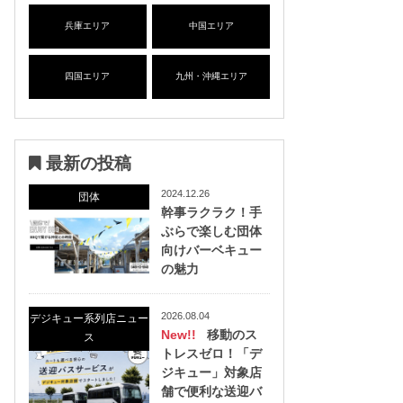
兵庫エリア
中国エリア
四国エリア
九州・沖縄エリア
最新の投稿
2024.12.26
団体
幹事ラクラク！手
ぶらで楽しむ団体
向けバーベキュー
の魅力
2026.08.04
デジキュー系列店ニュー
New!!
移動のス
ス
トレスゼロ！「デ
ジキュー」対象店
舗で便利な送迎バ