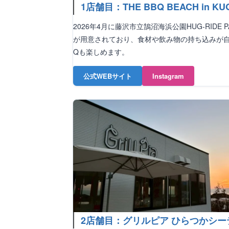
1店舗目：THE BBQ BEACH in KU
2026年4月に藤沢市立鵠沼海浜公園HUG-RID
が用意されており、食材や飲み物の持ち込みが自
Qも楽しめます。
公式WEBサイト
Instagram
2店舗目：グリルピア ひらつかシー