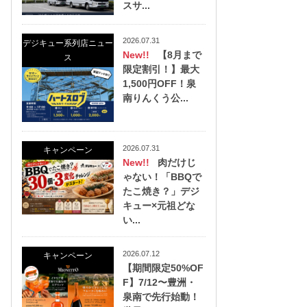
スサ...
2026.07.31
デジキュー系列店ニュー
New!!
【8月まで
ス
限定割引！】最大
1,500円OFF！泉
南りんくう公...
2026.07.31
キャンペーン
New!!
肉だけじ
ゃない！「BBQで
たこ焼き？」デジ
キュー×元祖どな
い...
2026.07.12
キャンペーン
【期間限定50%OF
F】7/12〜豊洲・
泉南で先行始動！