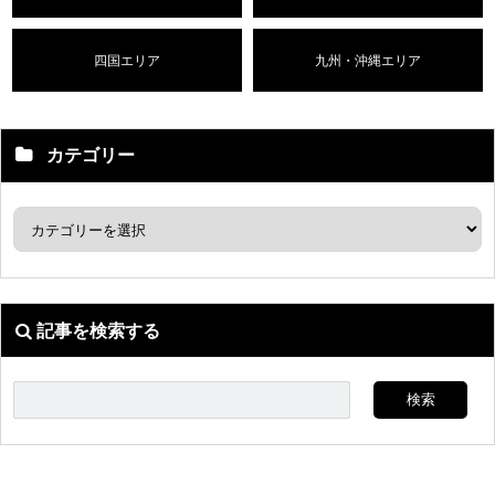
四国エリア
九州・沖縄エリア
カテゴリー
記事を検索する