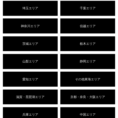
埼玉エリア
千葉エリア
神奈川エリア
信越エリア
茨城エリア
栃木エリア
山梨エリア
静岡エリア
愛知エリア
その他東海エリア
滋賀・琵琶湖エリア
京都・奈良・大阪エリア
兵庫エリア
中国エリア