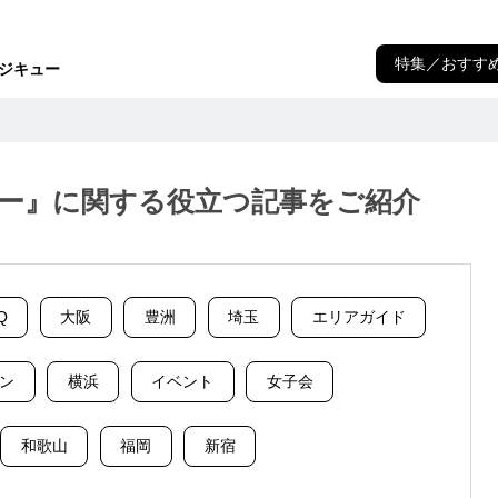
特集／おすす
 デジキュー
ー
』に関する役立つ記事をご紹介
Q
大阪
豊洲
埼玉
エリアガイド
ン
横浜
イベント
女子会
和歌山
福岡
新宿