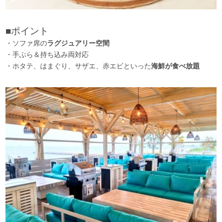
■ポイント
・ソファ席の
ラグジュアリー空間
・手ぶら＆持ち込み両対応
・ホタテ、はまぐり、サザエ、赤エビといった
海鮮が食べ放題