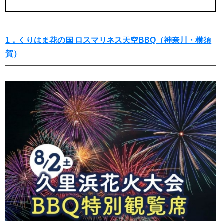
1．くりはま花の国 ロスマリネス天空BBQ（神奈川・横須
賀）