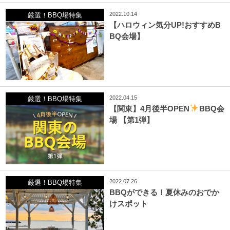
2022.10.14
厳選！BBQ場特集
【ハロウィン気分UP!おすすめB
BQ会場】
2022.04.15
厳選！BBQ場特集
【関東】4月後半OPEN
BBQ会
場 【第1弾】
2022.07.26
厳選！BBQ場特集
BBQができる！夏休みのおでか
けスポット