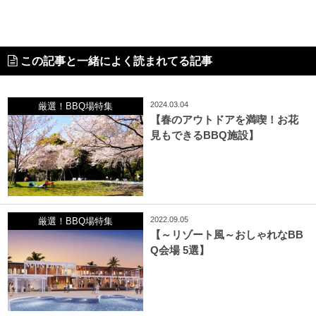
この記事と一緒によく読まれてる記事
2024.03.04
厳選！BBQ場特集
【春のアウトドアを満喫！お花
見もできるBBQ施設】
2022.09.05
厳選！BBQ場特集
【～リゾート風～おしゃれなBB
Q会場 5選】