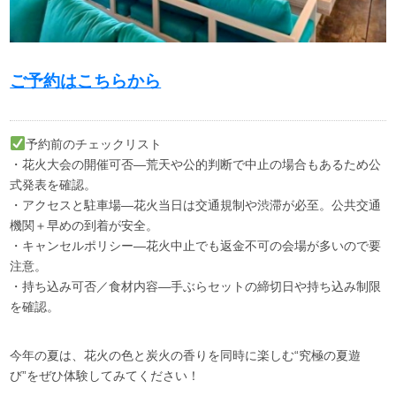
ご予約はこちらから
予約前のチェックリスト
・花火大会の開催可否—荒天や公的判断で中止の場合もあるため公
式発表を確認。
・アクセスと駐車場—花火当日は交通規制や渋滞が必至。公共交通
機関＋早めの到着が安全。
・キャンセルポリシー—花火中止でも返金不可の会場が多いので要
注意。
・持ち込み可否／食材内容—手ぶらセットの締切日や持ち込み制限
を確認。
今年の夏は、花火の色と炭火の香りを同時に楽しむ“究極の夏遊
び”をぜひ体験してみてください！