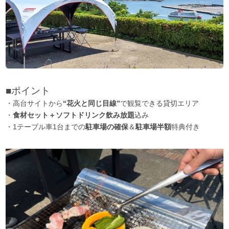
■ポイント
・高台サイトから
“花火と同じ目線”
で観覧できる貸切エリア
・
食材セット＋ソフトドリンク飲み放題
込み
・1テーブル車1台までの
駐車場の確保
＆
駐車場半額
特典付き