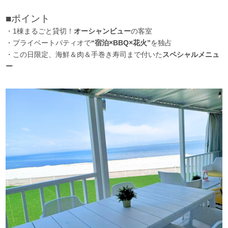
■ポイント
・1棟まるごと貸切！
オーシャンビュー
の客室
・プライベートパティオで
“宿泊×BBQ×花火”
を独占
・この日限定、海鮮＆肉＆手巻き寿司まで付いた
スペシャルメニュ
ー