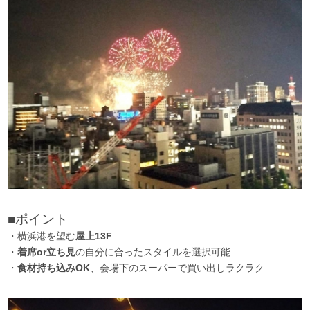
■ポイント
・横浜港を望む
屋上13F
・
着席or立ち見
の自分に合ったスタイルを選択可能
・
食材持ち込みOK
、会場下のスーパーで買い出しラクラク