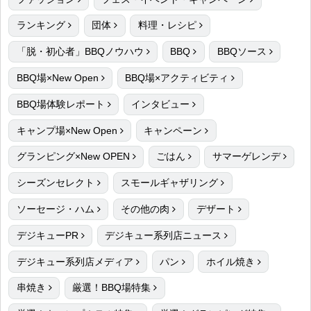
ランキング
団体
料理・レシピ
「脱・初心者」BBQノウハウ
BBQ
BBQソース
BBQ場×New Open
BBQ場×アクティビティ
BBQ場体験レポート
インタビュー
キャンプ場×New Open
キャンペーン
グランピング×New OPEN
ごはん
サマーゲレンデ
シーズンセレクト
スモールギャザリング
ソーセージ・ハム
その他の肉
デザート
デジキューPR
デジキュー系列店ニュース
デジキュー系列店メディア
パン
ホイル焼き
串焼き
厳選！BBQ場特集