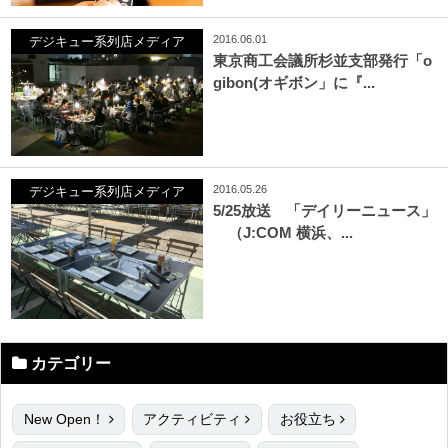
2016.06.01
デジキュー系列店メディア
東京商工会議所杉並支部発行「o
gibon(オギボン」に『...
2016.05.26
デジキュー系列店メディア
5/25放送 「デイリーニュース」
（J:COM 横浜、...
カテゴリー
New Open！
アクティビティ
お役立ち