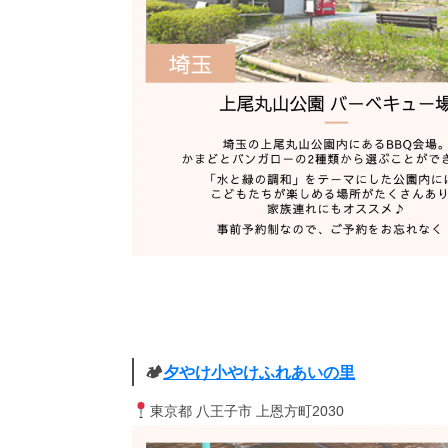
🏕
夕やけ小やけふれあいの里
東京都 八王子市 上恩方町2030