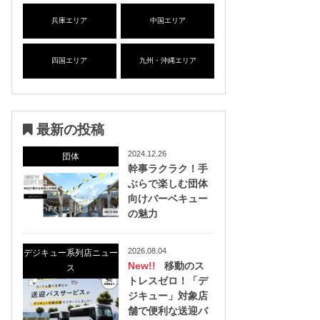
兵庫エリア
中国エリア
四国エリア
九州・沖縄エリア
最新の投稿
2024.12.26
団体
幹事ラクラク！手
ぶらで楽しむ団体
向けバーベキュー
の魅力
2026.08.04
デジキュー系列店ニュー
New!!
移動のス
ス
トレスゼロ！「デ
ジキュー」対象店
舗で便利な送迎バ