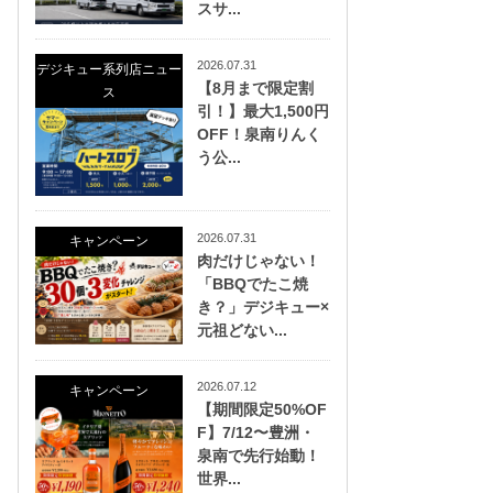
スサ...
2026.07.31
デジキュー系列店ニュー
【8月まで限定割
ス
引！】最大1,500円
OFF！泉南りんく
う公...
2026.07.31
キャンペーン
肉だけじゃない！
「BBQでたこ焼
き？」デジキュー×
元祖どない...
2026.07.12
キャンペーン
【期間限定50%OF
F】7/12〜豊洲・
泉南で先行始動！
世界...