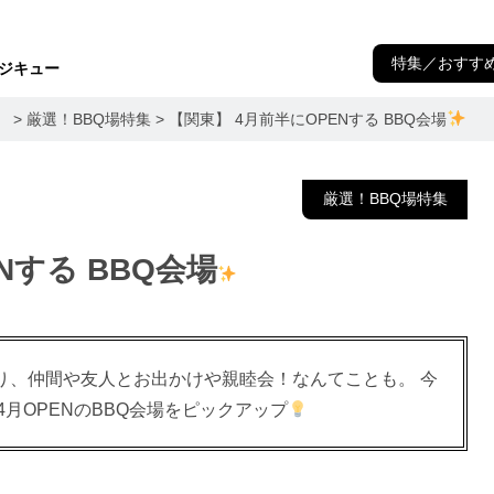
特集／おすす
 デジキュー
）
>
厳選！BBQ場特集
>
【関東】 4月前半にOPENする BBQ会場
厳選！BBQ場特集
Nする BBQ会場
り、仲間や友人とお出かけや親睦会！なんてことも。 今
月OPENのBBQ会場をピックアップ