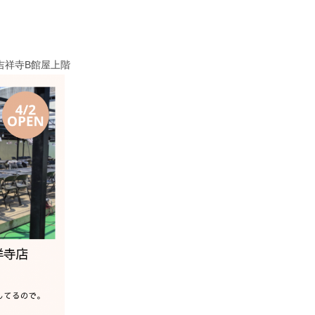
ス吉祥寺B館屋上階