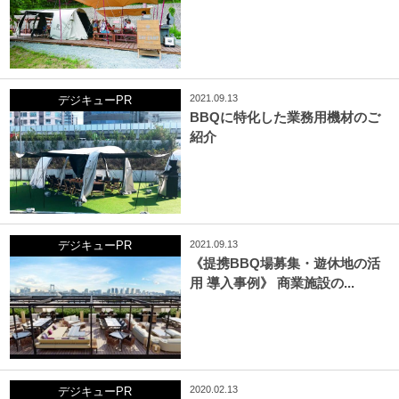
2021.09.13
デジキューPR
BBQに特化した業務用機材のご
紹介
2021.09.13
デジキューPR
《提携BBQ場募集・遊休地の活
用 導入事例》 商業施設の...
2020.02.13
デジキューPR