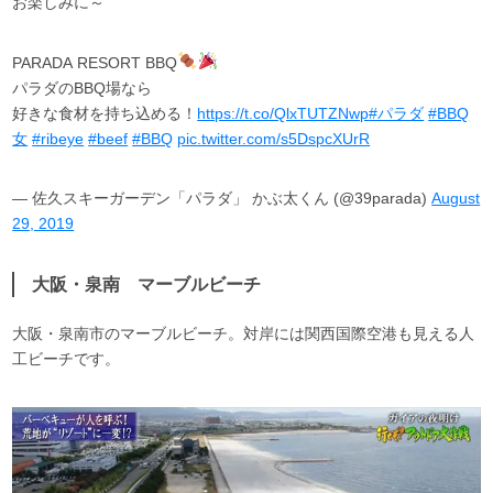
お楽しみに～
PARADA RESORT BBQ
パラダのBBQ場なら
好きな食材を持ち込める！
https://t.co/QlxTUTZNwp
#パラダ
#BBQ
女
#ribeye
#beef
#BBQ
pic.twitter.com/s5DspcXUrR
— 佐久スキーガーデン「パラダ」 かぶ太くん (@39parada)
August
29, 2019
大阪・泉南 マーブルビーチ
大阪・泉南市のマーブルビーチ。対岸には関西国際空港も見える人
工ビーチです。