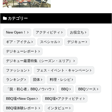
カテゴリー
New Open！
アクティビティ
お役立ち
ギア・アイテム
スペシャル
デジキュー
デジキューレポート
デジキュー厳選特集（シーズン・エリア）
ファッション
フェス・イベント・キャンペーン
ランキング
団体
料理・レシピ
「脱・初心者」BBQノウハウ
BBQ
BBQソース
BBQ場×New Open
BBQ場×アクティビティ
BBQ場体験レポート
インタビュー