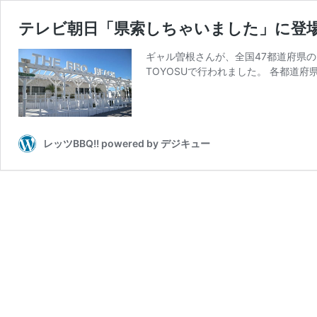
テレビ朝日「県索しちゃいました」に登
ギャル曽根さんが、全国47都道府県の「ご
TOYOSUで行われました。 各都道府
レッツBBQ!! powered by デジキュー