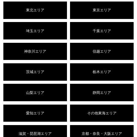
東北エリア
東京エリア
埼玉エリア
千葉エリア
神奈川エリア
信越エリア
茨城エリア
栃木エリア
山梨エリア
静岡エリア
愛知エリア
その他東海エリア
滋賀・琵琶湖エリア
京都・奈良・大阪エリア