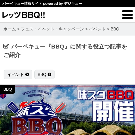
バーベキュー情報サイト powered by デジキュー
ホーム
>
フェス・イベント・キャンペーン
>
イベント
>
BBQ
バーベキュー『
BBQ
』に関する役立つ記事を
ご紹介
イベント
BBQ
BBQ